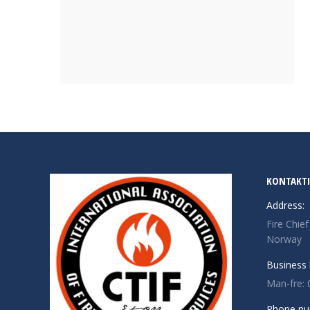
KONTAKT
Address:
Fire Chie
Norway
Business 
Man-fre: 
Phone nu