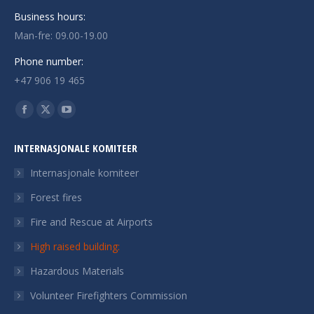
Business hours:
Man-fre: 09.00-19.00
Phone number:
+47 906 19 465
Finn oss på:
Facebook
X
YouTube
page
page
page
INTERNASJONALE KOMITEER
opens
opens
opens
in
in
in
Internasjonale komiteer
new
new
new
Forest fires
window
window
window
Fire and Rescue at Airports
High raised building:
Hazardous Materials
Volunteer Firefighters Commission