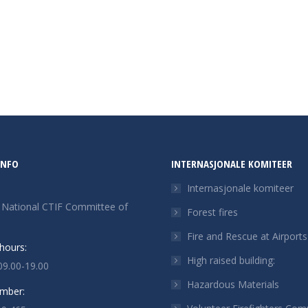
INFO
INTERNASJONALE KOMITEER
Internasjonale komiteer
f National CTIF Committee of
Forest fires
Fire and Rescue at Airports
hours:
High raised building:
09.00-19.00
Hazardous Materials
mber: