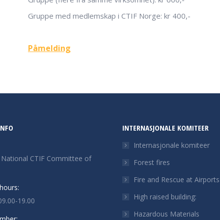
Gruppe med medlemskap i CTIF Norge: kr 400,-
Påmelding
INFO
INTERNASJONALE KOMITEER
Internasjonale komiteer
f National CTIF Committee of
Forest fires
Fire and Rescue at Airports
hours:
High raised building:
09.00-19.00
Hazardous Materials
mber: