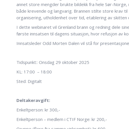
annet store mengder brukte bildekk fra hele Sør-Norge, 
både krevende og langvarig. Brannen stilte store krav til
organisering, utholdenhet over tid, etablering av skitt
I dette webinaret vil Grenland brann og redning dele sine
første innsatsen til dagens situasjon, hvor refusjon av ko
Innsatsleder Odd Morten Dalen vil stå for presentasjone
Tidspunkt:: Onsdag 29 oktober 2025
KL: 17:00 – 18:00
Sted: Digitalt
Deltakeravgift:
Enkeltperson: kr 300,-
Enkeltperson – medlem i CTIF Norge: kr 200,-
Gruppe (flere fra samme virksomhet): kr 600,-