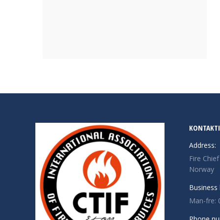
KONTAKT
Address:
Fire Chie
Norway
Business 
Man-fre: 
Phone nu