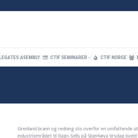
LEGATES ASEMBLY
CTIF SEMINARER
CTIF NORGE
LEGATES ASEMBLY
CTIF SEMINARER
CTIF NORGE
Grenland brann og redning sto overfor en omfattende utf
industriområdet til Ragn-Sells på Skjerkøya tirsdag kveld