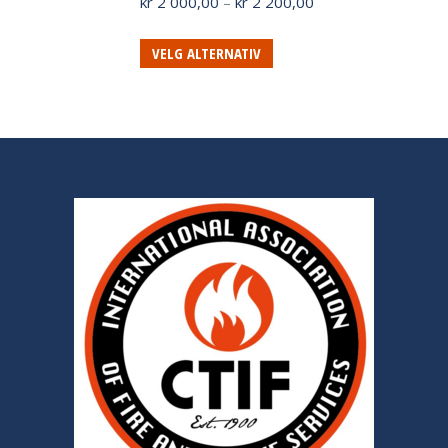
Prisområde:
kr
2 000,00
–
kr
2 200,00
kr 2
000,00
VELG ALTERNATIV
til
kr 2
200,00