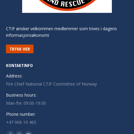
CTIF ønsker velkommen medlemmer som trives i dagens
informasjonsøkonomi
TRYKK HER
KONTAKTINFO
Address:
Fire Chief National CTIF Committee of Norway
Business hours:
Man-fre: 09.00-19.00
Phone number:
+47 906 19 465
Finn oss på: