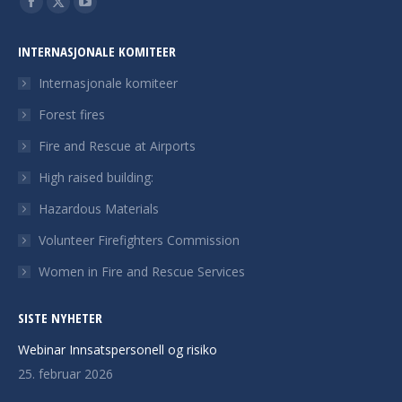
Facebook
X
YouTube
page
page
page
INTERNASJONALE KOMITEER
opens
opens
opens
in
in
in
Internasjonale komiteer
new
new
new
Forest fires
window
window
window
Fire and Rescue at Airports
High raised building:
Hazardous Materials
Volunteer Firefighters Commission
Women in Fire and Rescue Services
SISTE NYHETER
Webinar Innsatspersonell og risiko
25. februar 2026